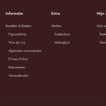
Maten
cm
in cm
cm
2 50/52
117 cm
68 cm
85 cm
Informatie
Extra
Mijn 
3
54/56/5
119 cm
71 cm
89 cm
Bestellen & Betalen
Merken
Mijn a
8
Figuuradvies
Cadeaubon
Best
Wie zijn wij
Verlanglijst
Verl
Algemene voorwaarden
Privacy Policy
Wij streven ernaar om binnen 2-3 werkdagen uw bestelling
Retourneren
te versturen.
Verzendkosten